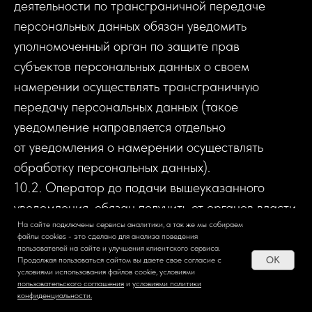
деятельности по трансграничной передаче
персональных данных обязан уведомить
уполномоченный орган по защите прав
субъектов персональных данных о своем
намерении осуществлять трансграничную
передачу персональных данных (такое
уведомление направляется отдельно
от уведомления о намерении осуществлять
обработку персональных данных).
10.2. Оператор до подачи вышеуказанного
уведомления, обязан получить от органов власти
иностранного государства, иностранных
На сайте подключены сервисы аналитики, а так же мы собираем
файлы cookies - это сделано для анализа поведения
физических лиц, иностранных юридических лиц,
пользователей на сайте и улучшения клиентского сервиса.
OK
Продолжая пользоваться сайтом вы даете свое согласие c
которым планируется трансграничная передача
условиями использования файлов cookie, условиями
пользовательского соглашения
и
условиями политики
персональных данных, соответствующие
конфиденциальности
.
сведения.