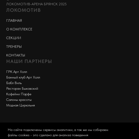
ЛОКОМОТИВ-АРЕНА БРЯНСК 2025
ЛОКОМОТИВ
ГЛАВНАЯ
О КОМПЛЕКСЕ
СЕКЦИИ
ТРЕНЕРЫ
КОНТАКТЫ
НАШИ ПАРТНЕРЫ
ГРК Арт Холл
Банный клуб Арт Холл
Бабл Виль
Ресторан Быковский
Кофейни Парфе
С
алоны красоты
Модная Цирюльня
На сайте подключены сервисы аналитики, а так же мы собираем
файлы cookies - это сделано для анализа поведения